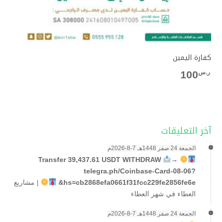
كفارة اليمين
ر.س
100
آخر التعليقات
الجمعة 24 صفر 1448هـ 7-8-2026م
→
Transfer 39,437.61 USDT WITHDRAW
telegra.ph/Coinbase-Card-08-06?
hs=cb2868efa0661f31fcc229fe2856fe6e&
|
مشاريع
العطاء في شهر العطاء
الجمعة 24 صفر 1448هـ 7-8-2026م