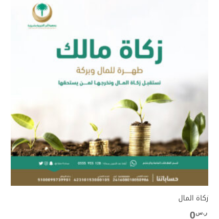
زكاة المال
ر.س
0