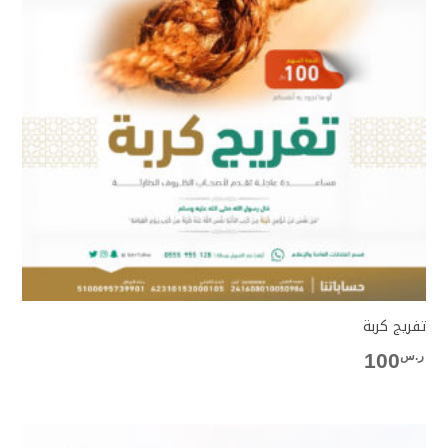
تفريج كربة
ر.س
100