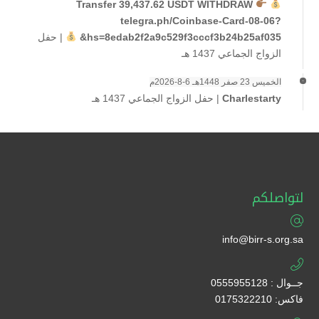
Transfer 39,437.62 USDT WITHDRAW
telegra.ph/Coinbase-Card-08-06?
hs=8edab2f2a9c529f3cccf3b24b25af035&
|
حفل
الزواج الجماعي 1437 هـ
الخميس 23 صفر 1448هـ 6-8-2026م
Charlestarty
|
حفل الزواج الجماعي 1437 هـ
لتواصلكم
info@birr-s.org.sa
جــوال : 0555955128
فاكس: 0175322210