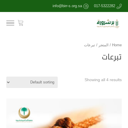
info@birr-s.org.sa
017-5322282
Home
/
المتجر
/ تبرعات
تبرعات
Showing all 4 results