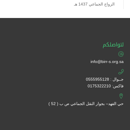
الزواج الجماعي 1437 هـ
لتواصلكم
info@birr-s.org.sa
جــوال : 0555955128
فاكس: 0175322210
حي الفهد– بجوار النقل الجماعي ص ب ( 52 )