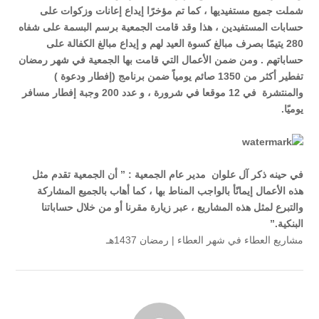
شملت جميع مستفيديها ، كما تم مؤخرًا إيداع إعانات وزكوات على
حسابات المستفيدين ، هذا وقد قامت الجمعية برسم البسمة على شفاه
280 يتيمًا بصرف مبالغ كسوة العيد لهم و إيداع مبالغ الكفالة على
حساباتهم . ومن ضمن الأعمال التي قامت بها الجمعية في شهر رمضان
تفطير أكثر من 1350 صائم يومياً ضمن برنامج (إفطار ودعوة )
والمنتشرة في 12 موقعا في شرورة ، و عدد 200 وجبة إفطار مسافر
يوميًا.
في حينه ذكر آل علوان مدير عام الجمعية : ” أن الجمعية تقدم مثل
هذه الأعمال إيمانًأ بالواجب المناط بها ، كما أهاب بالجميع المشاركة
والتبرع لمثل هذه المشاريع ، عبر زيارة مقرنا أو من خلال حساباتنا
البنكية.”
مشاريع العطاء في شهر العطاء | رمضان 1437هـ