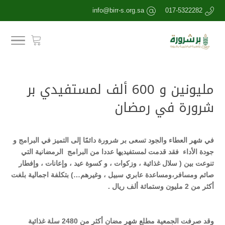
info@birr-s.org.sa
017-5322282
مليونين و 600 ألف لمستفيدي بر
شرورة في رمضان
في شهر العطاء والجود تسعى بر شرورة دائمًا إلى التميز في البرامج و
جودة الأداء فقد قدمت لمستفيديها عددا من البرامج الرمضانية التي
تنوعت بين ( سلال غذائية ، وزكوات ، و كسوة عيد ، وإعانات ، وإفطار
صائم ومسافر،ومساعدة عابري سبيل ، وغيرهم…) بتكلفة اجمالية بلغت
أكثر من 2 مليون وستمائة ألف ريال .
وقد صرفت الجمعية مطلع شهر مضان أكثر من 2480 سلة غذائية