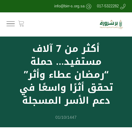
info@birr-s.org.sa
017-5322282
أكثر من 7 آلاف
مستفيد… حملة
“رمضان عطاء وأثر”
تحقق أثرًا واسعًا في
دعم الأسر المسجلة
01/10/1447