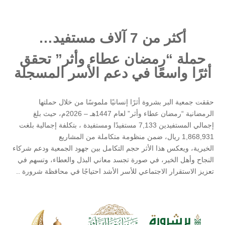
أكثر من 7 آلاف مستفيد…
حملة “رمضان عطاء وأثر” تحقق
أثرًا واسعًا في دعم الأسر المسجلة
حققت جمعية البر بشروة أثرًا إنسانيًا ملموسًا من خلال حملتها
الرمضانية “رمضان عطاء وأثر” لعام 1447هـ – 2026م، حيث بلغ
إجمالي المستفيدين 7,133 مستفيدًا ومستفيدة ، بتكلفة إجمالية بلغت
1,868,931 ريال، ضمن منظومة متكاملة من المشاريع
الخيرية، ويعكس هذا الأثر حجم التكامل بين جهود الجمعية ودعم شركاء
النجاح وأهل الخير، في صورة تجسد معاني البذل والعطاء، وتسهم في
تعزيز الاستقرار الاجتماعي للأسر الأشد احتياجًا في محافظة شرورة ..