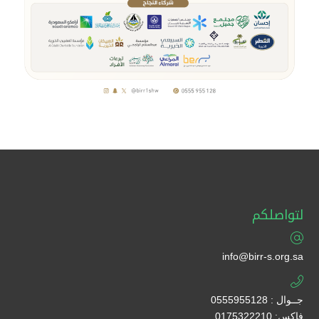
لتواصلكم
info@birr-s.org.sa
جــوال : 0555955128
فاكس: 0175322210