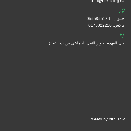
info@birr-s.org.sa
جــوال : 0555955128
فاكس: 0175322210
حي الفهد– بجوار النقل الجماعي ص ب ( 52 )
Tweets by birr1shw