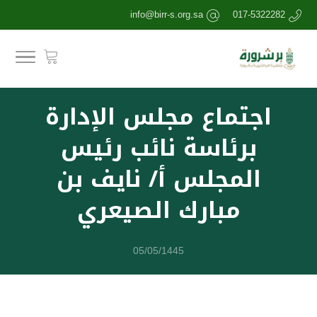
info@birr-s.org.sa
017-5322282
اجتماع مجلس الإدارة
برئاسة نائب رئيس
المجلس أ/ نايف بن
مبارك الصيعري
05/05/1445