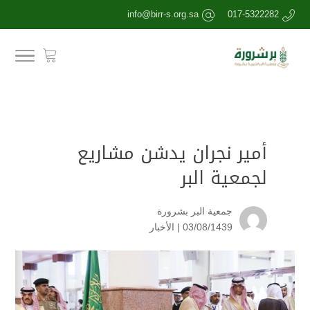
info@birr-s.org.sa
017-5322282
أمير نجران يدشن مشاريع
لجمعية البر
جمعية البر بشرورة
03/08/1439 |
الأخبار