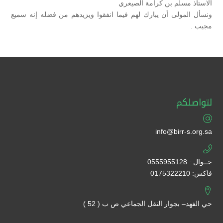
الاستاذ مسلم بن كرامة الصيعري
ونسأل المولى أن يبارك لهم فيما انفقوا ويزيدهم من فضله إنه سميع
مجيب .
لتواصلكم
info@birr-s.org.sa
جــوال : 0555955128
فاكس: 0175322210
حي الفهد– بجوار النقل الجماعي ص ب ( 52 )