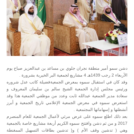
دشن سمو أمير منطقة نجران جلوي بن مساعد بن عبدالعزيز صباح يوم
الأربعاء 2 رجب 1439هـ 4 مشاريع لجمعية البر الخيرية بشرورة .
وقد كان في استقبال سموه بمعرض الجمعيةفضيلة كاتب عدل شروره
ورئيس مجلس إدارة الجمعية الشيخ سالم بن سليمان المعروف و
سعادة مدير الجمعية عبدالله ثابت وعدد من موظفي الجمعية هذا وقد
استعرض سموه في معرض الجمعية الإعلامي تاريخ الجمعية و أبرز
أنشطتها و إسهاماتها المجتمعية .
بعد ذلك اطلع سموه على عرض مرئي لأعمال الجمعية للعام المنصرم
2017 و من ثم دشن وافتتح سموه الكريم أربعة مشاريع خاصة بالجمعية
وهي ( تدشين وقف الأم ) و( تدشين بطاقات التسهيل الممغنطة