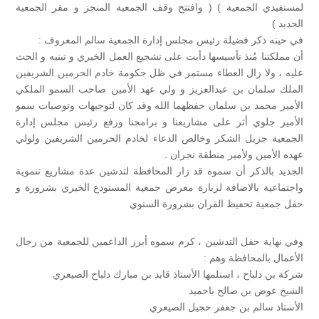
لمستفيدي الجمعية ) ( وافتتح وقف الجمعية المنجز و مقر الجمعية
الجديد )
في حينه ذكر فضيلة رئيس مجلس إدارة الجمعية سالم المعروف :
أن مملكتنا مُنذ تأسيسها دأبت على تشجيع العمل الخيري و تبنيه و الحث
عليه ، ولا زال العطاء مستمر في ظل حكومة خادم الحرمين الشريفين
الملك سلمان بن عبدالعزيز و ولي عهد الأمين صاحب السمو الملكي
الأمير محمد بن سلمان حفظهما الله وقد كان لتوجيهات وتوصيات سمو
الأمير جلوي أثر على مشاريعنا و برامجنا ورفع رئيس مجلس إدارة
الجمعية جزيل الشكر وخالص الدعاء لخادم الحرمين الشريفين ولولي
عهده الأمين ولأمير منطقة نجران .
الجديد بالذكر أن سموه قد زار المحافظة لتدشين عدة مشاريع تنموية
واجتماعية بالاضافة لزيارة معرض جمعية المستودع الخيري بشرورة و
حفل جمعية تحفيظ القران بشرورة السنوي
وفي نهاية حفل التدشين ، كرم سموه أبرز الداعمين للجمعية من رجال
الأعمال بالمحافظة وهم :
شركة بن دلباح ، استلمها الأستاذ قايد بن مبارك دلباح الصيعري
الشيخ عوض بن صالح باحميد
الأستاذ سالم بن جعفر حجيل الصيعري