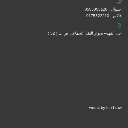
جــوال : 0555955128
فاكس: 0175322210
حي الفهد– بجوار النقل الجماعي ص ب ( 52 )
Tweets by birr1shw