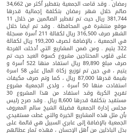
رمضان . وقد قامت الجمعية بتفطير أكثر من 34,662
صائم خلال شهر رمضان بتكلفة إجمالية قدرها
381,744 ريال حيث تم تفطير الصائمين من خلال 11
موقع منتشرة في المحافظة . وقد تم ايضا خلال
الشهر صرف 316,500 ريال لكفالة 211 أسرة مسجلة
في الجمعية ، بالإضافة لـصرف 193,200 ريال لكفالة
322 يتيم . ومن ضمن المشاريع التي أدخلت الفرحة
على قلوب المحتاجين مشروع كسوة العيد حيث تم
صرف مبلغ 89,890 ريال استفاد منها 522 أسرة و
يتيم ، في حين تم توزيع زكاة المال على 58 اسرة
بقيمة قدرها 87,000 ريال ، كما وتم صرف مكيفات
استفادت منها 50 أسرة ، ولدى الجمعية مشروع
تفريج الكربة وقد استفاد من هذا المشروع 30
مستفيد بتكلفة قدرها 8,600 ريال . وقد صرح رئيس
مجلس إدارة الجمعية فضيلة الشيخ سالم المعروف
بأن مثل هذه المشاريع الخيرة والتي غطت مستفيدي
الجمعية بالإضافة إلى عابري السبيل هي قائمة على
بذل الباذلين من أهل الإحسان ، فهذه ثمار عطائهم