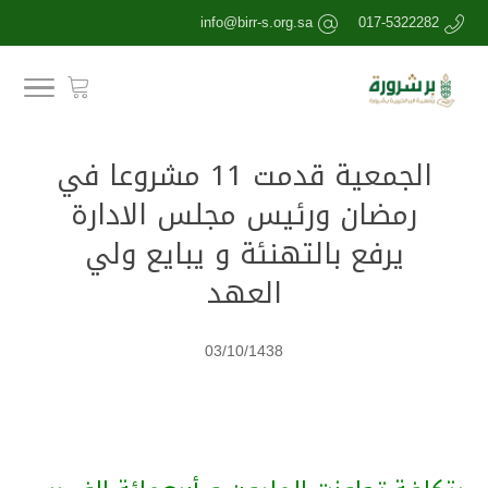
info@birr-s.org.sa
017-5322282
الجمعية قدمت 11 مشروعا في
رمضان ورئيس مجلس الادارة
يرفع بالتهنئة و يبايع ولي
العهد
03/10/1438