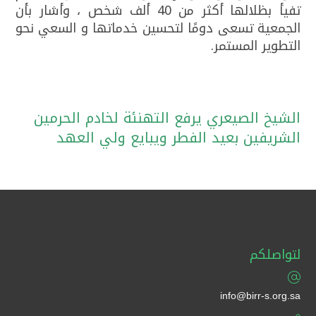
تفيأ بظلالها أكثر من 40 ألف شخص ، وأشار بأن
الجمعية تسعى دومًا لتحسين خدماتها و السعي نحو
التطوير المستمر.
الشيخ الصيعري يرفع التهنئة لخادم الحرمين
الشريفين بعيد الفطر ويبايع ولي العهد
لتواصلكم
info@birr-s.org.sa