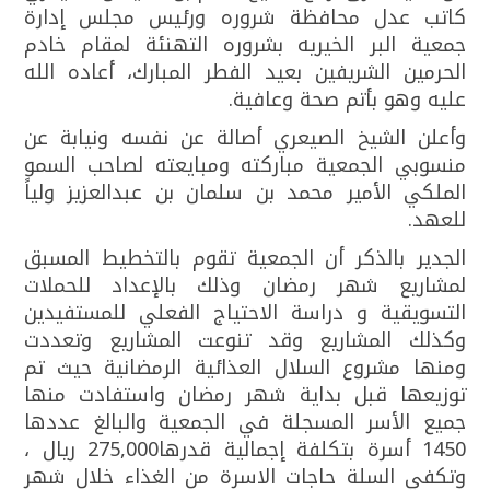
كاتب عدل محافظة شروره ورئيس مجلس إدارة
جمعية البر الخيريه بشروره التهنئة لمقام خادم
الحرمين الشريفين بعيد الفطر المبارك، أعاده الله
عليه وهو بأتم صحة وعافية.
وأعلن الشيخ الصيعري أصالة عن نفسه ونيابة عن
منسوبي الجمعية مباركته ومبايعته لصاحب السمو
الملكي الأمير محمد بن سلمان بن عبدالعزيز ولياً
للعهد.
الجدير بالذكر أن الجمعية تقوم بالتخطيط المسبق
لمشاريع شهر رمضان وذلك بالإعداد للحملات
التسويقية و دراسة الاحتياج الفعلي للمستفيدين
وكذلك المشاريع وقد تنوعت المشاريع وتعددت
ومنها مشروع السلال العذائية الرمضانية حيث تم
توزيعها قبل بداية شهر رمضان واستفادت منها
جميع الأسر المسجلة في الجمعية والبالغ عددها
1450 أسرة بتكلفة إجمالية قدرها275,000 ريال ،
وتكفي السلة حاجات الاسرة من الغذاء خلال شهر