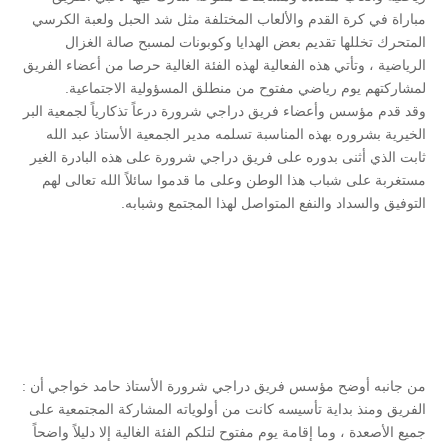
مباراة في كرة القدم والألعاب المختلفة مثل شد الحبل ولعبة الكرسي
المتحرك تخللها تقديم بعض الهدايا وكوبونات لمسبح صالة الغزال
الرياضية ، وتأتي هذه الفعالية لهذه الفئة الغالية حرصا من أعضاء الفريق
لمشاركتهم يوم رياضي مفتوح من منطلق المسؤولية الاجتماعية.
وقد قدم مؤسس وأعضاء فريق دراجي شرورة درعاً تذكارياً لجمعية البر
الخيرية بشروره بهذه المناسبة تسلمه مدير الجمعية الأستاذ عبد الله
ثابت الذي أثنى بدوره على فريق دراجي شرورة على هذه البادرة الغير
مستغربة على شباب هذا الوطن وعلى ما قدموا سائلاً الله تعالى لهم
التوفيق والسداد والنفع المتواصل لهذا المجتمع وشبابه.
من جانبه أوضح مؤسس فريق دراجي شرورة الأستاذ حامد خواجي أن :
الفريق ومنذ بداية تأسيسه كانت من أولوياته المشاركة المجتمعية على
جميع الأصعدة ، وما إقامة يوم مفتوح لتلكم الفئة الغالية إلا دليلاً واضحاً