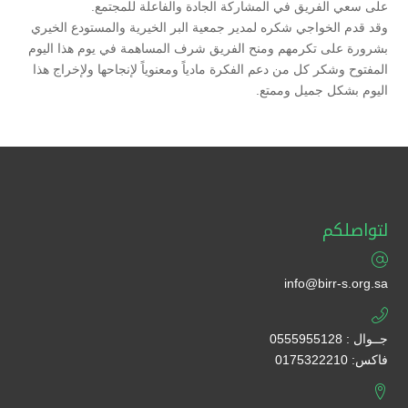
على سعي الفريق في المشاركة الجادة والفاعلة للمجتمع.
وقد قدم الخواجي شكره لمدير جمعية البر الخيرية والمستودع الخيري
بشرورة على تكرمهم ومنح الفريق شرف المساهمة في يوم هذا اليوم
المفتوح وشكر كل من دعم الفكرة مادياً ومعنوياً لإنجاحها ولإخراج هذا
اليوم بشكل جميل وممتع.
لتواصلكم
info@birr-s.org.sa
جــوال : 0555955128
فاكس: 0175322210